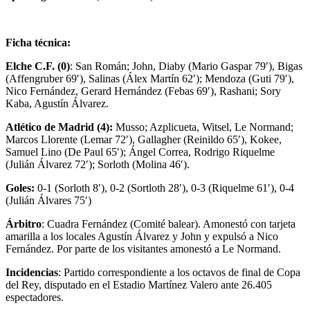
Ficha técnica:
Elche C.F. (0)
: San Román; John, Diaby (Mario Gaspar 79′), Bigas
(Affengruber 69′), Salinas (Álex Martín 62′); Mendoza (Guti 79′),
Nico Fernández, Gerard Hernández (Febas 69′), Rashani; Sory
Kaba, Agustín Álvarez.
Atlético de Madrid (4):
Musso; Azplicueta, Witsel, Le Normand;
Marcos Llorente (Lemar 72′), Gallagher (Reinildo 65′), Kokee,
Samuel Lino (De Paul 65′); Ángel Correa, Rodrigo Riquelme
(Julián Álvarez 72′); Sorloth (Molina 46′).
Goles:
0-1 (Sorloth 8′), 0-2 (Sortloth 28′), 0-3 (Riquelme 61′), 0-4
(Julián Álvares 75′)
Árbitro
: Cuadra Fernández (Comité balear). Amonestó con tarjeta
amarilla a los locales Agustín Álvarez y John y expulsó a Nico
Fernández. Por parte de los visitantes amonestó a Le Normand.
Incidencias
: Partido correspondiente a los octavos de final de Copa
del Rey, disputado en el Estadio Martínez Valero ante 26.405
espectadores.