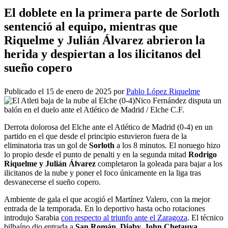
El doblete en la primera parte de Sorloth
sentenció al equipo, mientras que
Riquelme y Julián Álvarez abrieron la
herida y despiertan a los ilicitanos del
sueño copero
Publicado el 15 de enero de 2025 por
Pablo López Riquelme
Nico Fernández disputa un
balón en el duelo ante el Atlético de Madrid / Elche C.F.
Derrota dolorosa del Elche ante el Atlético de Madrid (0-4) en un
partido en el que desde el principio estuvieron fuera de la
eliminatoria tras un gol de
Sorloth
a los 8 minutos. El noruego hizo
lo propio desde el punto de penalti y en la segunda mitad
Rodrigo
Riquelme y Julián Álvarez
completaron la goleada para bajar a los
ilicitanos de la nube y poner el foco únicamente en la liga tras
desvanecerse el sueño copero.
Ambiente de gala el que acogió el Martínez Valero, con la mejor
entrada de la temporada. En lo deportivo hasta ocho rotaciones
introdujo Sarabia
con respecto al triunfo ante el Zaragoza
. El técnico
bilbaíno dio entrada a
San Román,
Diaby, John Chetauya,