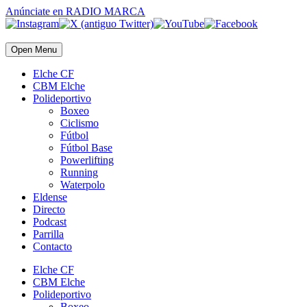
Anúnciate
en RADIO MARCA
Open Menu
Elche CF
CBM Elche
Polideportivo
Boxeo
Ciclismo
Fútbol
Fútbol Base
Powerlifting
Running
Waterpolo
Eldense
Directo
Podcast
Parrilla
Contacto
Elche CF
CBM Elche
Polideportivo
Boxeo