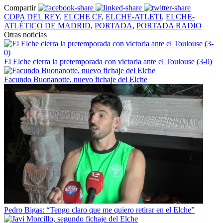
Compartir
COPA DEL REY
,
ELCHE CF
,
ELCHE-ATLETI
,
ELCHE-
ATLÉTICO DE MADRID
,
PORTADA
,
PORTADA RADIO
Otras noticias
El Elche cierra la pretemporada con victoria ante el Toulouse (3-0)
Facundo Buonanotte, nuevo fichaje del Elche
Pedro Bigas: “Tengo claro que me quiero retirar en el Elche”