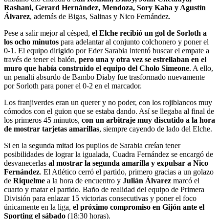
Rashani, Gerard Hernández, Mendoza, Sory Kaba y Agustín
Álvarez
, además de Bigas, Salinas y Nico Fernández.
Pese a salir mejor al césped,
el Elche recibió un gol de Sorloth a
los ocho minutos
para adelantar al conjunto colchonero y poner el
0-1. El equipo dirigido por Eder Sarabia intentó buscar el empate a
través de tener el balón,
pero una y otra vez se estrellaban en el
muro que había construido el equipo del Cholo Simeone
. A ello,
un penalti absurdo de Bambo Diaby fue trasformado nuevamente
por Sorloth para poner el 0-2 en el marcador.
Los franjiverdes eran un querer y no poder, con los rojiblancos muy
cómodos con el guion que se estaba dando. Así se llegaba al final de
los primeros 45 minutos,
con un arbitraje muy discutido a la hora
de mostrar tarjetas amarillas
, siempre cayendo de lado del Elche.
Si en la segunda mitad los pupilos de Sarabia creían tener
posibilidades de lograr la igualada, Cuadra Fernández se encargó de
desvanecerlas
al mostrar la segunda amarilla y expulsar a Nico
Fernández
. El Atlético cerró el partido, primero gracias a un golazo
de
Riquelme
a la hora de encuentro y
Julián Álvarez
marcó el
cuarto y matar el partido. Baño de realidad del equipo de Primera
División para enlazar 15 victorias consecutivas y poner el foco
únicamente en la liga,
el próximo compromiso en Gijón ante el
Sporting el sábado
(18:30 horas).