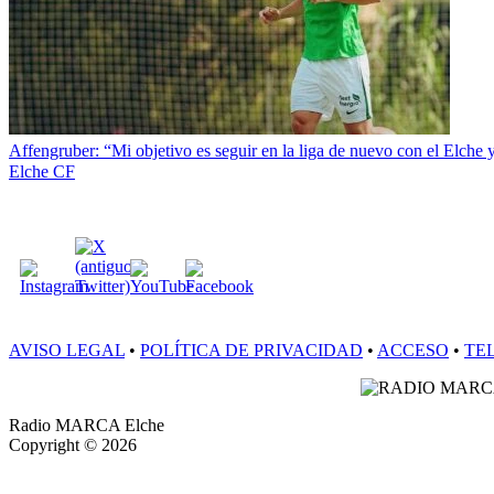
Affengruber: “Mi objetivo es seguir en la liga de nuevo con el Elche 
Elche CF
SÍGUENOS:
AVISO LEGAL
•
POLÍTICA DE PRIVACIDAD
•
ACCESO
•
TE
Radio MARCA Elche
Copyright © 2026