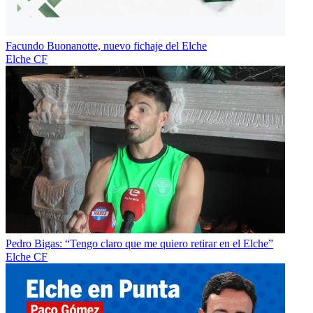
Facundo Buonanotte, nuevo fichaje del Elche
Elche CF
Pedro Bigas: “Tengo claro que me quiero retirar en el Elche”
Elche CF