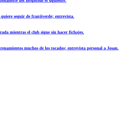
uonanotte del Brightom el siguiente.
quiere seguir de franjiverde; entrevista.
ada mientras el club sigue sin hacer fichajes.
trenamientos muchos de los tocados; entrevista personal a Josan.