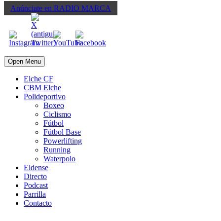
Anúnciate
en RADIO MARCA
Open Menu
Elche CF
CBM Elche
Polideportivo
Boxeo
Ciclismo
Fútbol
Fútbol Base
Powerlifting
Running
Waterpolo
Eldense
Directo
Podcast
Parrilla
Contacto