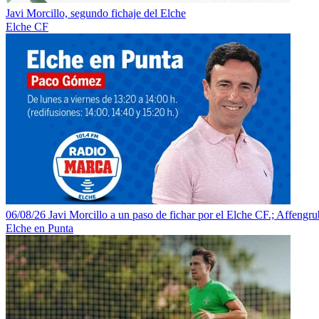
Javi Morcillo, segundo fichaje del Elche
Elche CF
06/08/26 Javi Morcillo a un paso de fichar por el Elche CF.; Affengrube
Elche en Punta