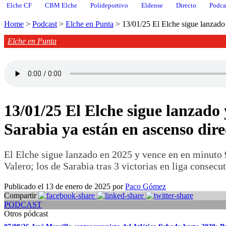
Elche CF
CBM Elche
Polideportivo
Eldense
Directo
Podca
Home
>
Podcast
>
Elche en Punta
>
13/01/25 El Elche sigue lanzado 
Elche en Punta
13/01/25 El Elche sigue lanzado 
Sarabia ya están en ascenso direc
El Elche sigue lanzado en 2025 y vence en en minuto 9
Valero; los de Sarabia tras 3 victorias en liga consec
Publicado el 13 de enero de 2025 por
Paco Gómez
Compartir
PODCAST
Otros pódcast