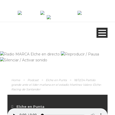
ANÚNCIATE
EN RADIO MARCA
Home
>
Podcast
>
Elche en Punta
>
18/12/24 Partido
grande ante el líder mañana en el estadio Martínez Valero: Elche-
Racing de Santander
Elche en Punta