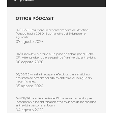
OTROS PÓDCAST
07/08/26 Javi Morcillo centrocampista del Atlético
fichado hasta 2030; Buonanotte del Brightom el
siguiente.
07 agosto 2026
06/08/26 Javi Morcillo a un paso de fichar por el Elche
CF.; Affengruber quiere seguir de franjiverde; entrevista.
06 agosto 2026
05/08/26 Anselmi recupera efectivos para el último
amistoso de pretemporada mientras el club sigue sin
hacer fichajes.
05 agosto 2026
04/08/26 La enfermería del Elche se va vaciando y se
incorporan a los entrenamientos muchos de los tocados;
entrevista personal a Josan.
04 agosto 2026