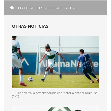
ELCHE CF
,
ELDENSE-ELCHE
,
FÚTBOL
OTRAS NOTICIAS
El Elche cierra la pretemporada con victoria ante el Toulouse
(3-0)