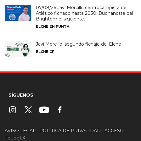
07/08/26 Javi Morcillo centrocampista del
Atlético fichado hasta 2030; Buonanotte del
Brightom el siguiente.
ELCHE EN PUNTA
Javi Morcillo, segundo fichaje del Elche
ELCHE CF
SÍGUENOS:
AVISO LEGAL
•
POLÍTICA DE PRIVACIDAD
•
ACCESO
•
TELEELX