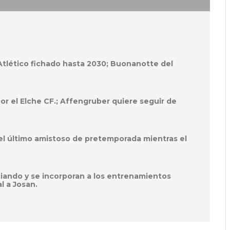
 Atlético fichado hasta 2030; Buonanotte del
por el Elche CF.; Affengruber quiere seguir de
el último amistoso de pretemporada mientras el
ciando y se incorporan a los entrenamientos
l a Josan.