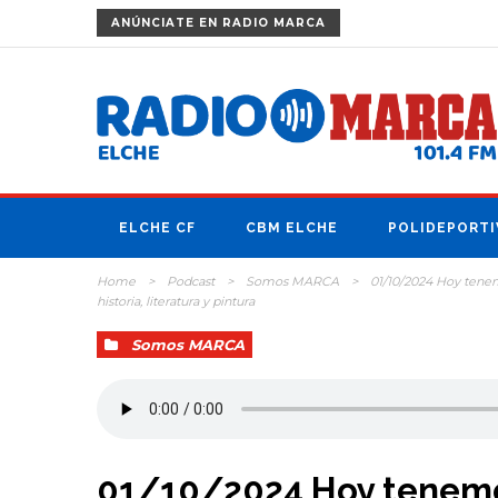
ANÚNCIATE
EN RADIO MARCA
ELCHE CF
CBM ELCHE
POLIDEPORTI
Home
>
Podcast
>
Somos MARCA
>
01/10/2024 Hoy tene
historia, literatura y pintura
Somos MARCA
01/10/2024 Hoy tenem