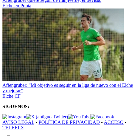
Affengruber quiere seguir de franjiverde; entrevista.
Elche en Punta
Affengruber: “Mi objetivo es seguir en la liga de nuevo con el Elche
y mejorar”
Elche CF
SÍGUENOS:
AVISO LEGAL
•
POLÍTICA DE PRIVACIDAD
•
ACCESO
•
TELEELX