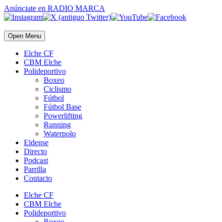
Anúnciate
en RADIO MARCA
Open Menu
Elche CF
CBM Elche
Polideportivo
Boxeo
Ciclismo
Fútbol
Fútbol Base
Powerlifting
Running
Waterpolo
Eldense
Directo
Podcast
Parrilla
Contacto
Elche CF
CBM Elche
Polideportivo
Boxeo