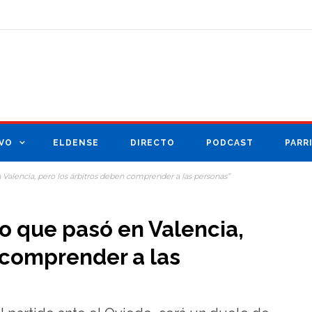
VO
ELDENSE
DIRECTO
PODCAST
PARR
n Valencia, pero los árbitros deben comprender a las personas”
 lo que pasó en Valencia,
 comprender a las