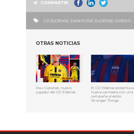
COMPARTIR
CD ELDENSE
,
DANI PONZ
,
ELDENSE-OVIEDO
OTRAS NOTICIAS
Pau Cabanes, nuevo
El CD Eldense presenta s
jugador del CD Eldense
nueva camiseta con una
campaña al estilo
Stranger Things