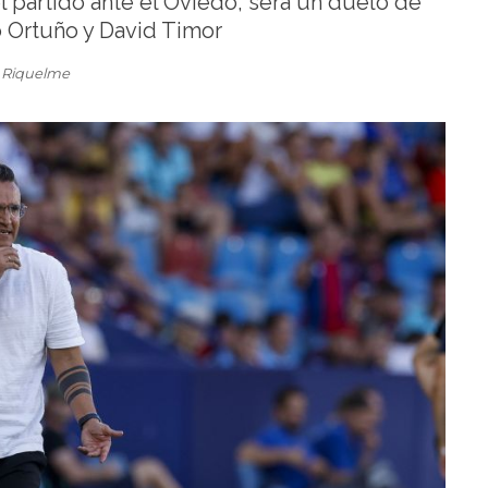
l partido ante el Oviedo, será un duelo de
o Ortuño y David Timor
 Riquelme