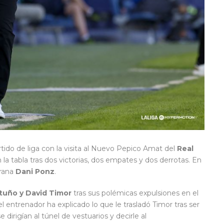
tido de liga con la visita al Nuevo Pepico Amat del
Real
a tabla tras dos victorias, dos empates y dos derrotas. En
grana
Dani Ponz
.
tuño y David Timor
tras sus polémicas expulsiones en el
l entrenador ha explicado lo que le trasladó Timor tras ser
irigían al túnel de vestuarios y decirle al