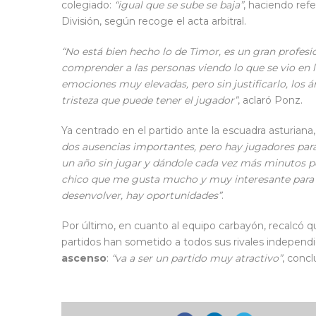
colegiado:
“igual que se sube se baja”
, haciendo ref
División, según recoge el acta arbitral.
“No está bien hecho lo de Timor, es un gran profesi
comprender a las personas viendo lo que se vio en l
emociones muy elevadas, pero sin justificarlo, los ár
tristeza que puede tener el jugador”
, aclaró Ponz.
Ya centrado en el partido ante la escuadra asturian
dos ausencias importantes, pero hay jugadores para
un año sin jugar y dándole cada vez más minutos po
chico que me gusta mucho y muy interesante para v
desenvolver, hay oportunidades”
.
Por último, en cuanto al equipo carbayón, recalcó 
partidos han sometido a todos sus rivales indepe
ascenso
:
“va a ser un partido muy atractivo”
, concl