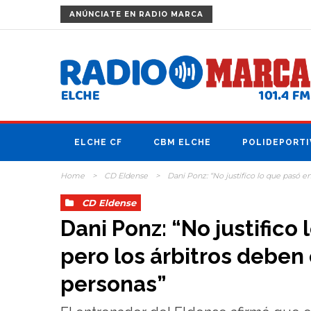
ANÚNCIATE
EN RADIO MARCA
ELCHE CF
CBM ELCHE
POLIDEPORTI
Home
>
CD Eldense
>
Dani Ponz: “No justifico lo que pasó e
CD Eldense
Dani Ponz: “No justifico
pero los árbitros deben
personas”