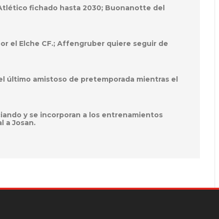
 Atlético fichado hasta 2030; Buonanotte del
por el Elche CF.; Affengruber quiere seguir de
el último amistoso de pretemporada mientras el
ciando y se incorporan a los entrenamientos
l a Josan.