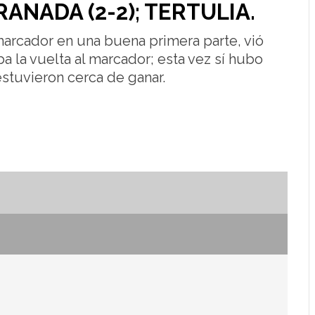
ANADA (2-2); TERTULIA.
o
disminuir
el
volumen.
arcador en una buena primera parte, vió
 la vuelta al marcador; esta vez sí hubo
estuvieron cerca de ganar.