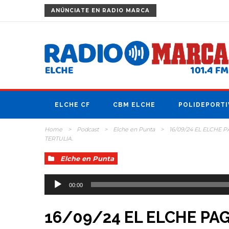
ANÚNCIATE
EN RADIO MARCA
ELCHE CF
CBM ELCHE
POLIDEPORTI
Home
>
Podcast
>
Elche en Punta
>
16/09/24 EL ELCHE 
TERTULIA.
Elche en Punta
Reproductor
de
00:00
audio
16/09/24 EL ELCHE PA