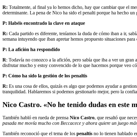
R:
Totalmente, al final ya lo hemos dicho, hay que cambiar que el merc
determinante. La pena de Nico ha sido el penalti porque ha hecho un 
P: Habéis encontrado la clave en ataque
R:
Cada partido es diferente, teníamos la duda de cómo iban a ir, sabía
semana intuyendo que iban apretar hemos propuesto situaciones para c
P: La afición ha respondido
R
: Todavía no conozco a la afición, pero sabía que iba a ver un gra
disfrutar mucho y estoy convencido de lo que hacemos porque veo c
P: Cómo ha sido la gestión de los penaltis
R:
Es una cosa de ellos, quizás es algo que podemos ayudar a gestion
tranquilidad. Hablaremos si podemos gestionarlo mejor, pero la confian
Nico Castro. «No he tenido dudas en este m
También habló en rueda de prensa
Nico Castro
, que resaltó que nece
pasada me movía mucho con Beccacece y ahora quiere un juego más
También reconoció que el tema de los
penaltis
no lo tienen hablado en