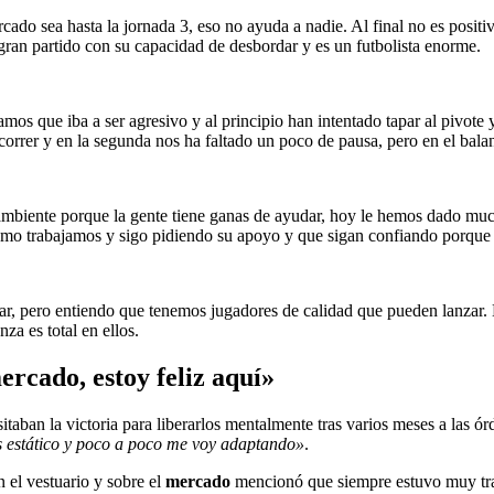
ado sea hasta la jornada 3, eso no ayuda a nadie. Al final no es positi
gran partido con su capacidad de desbordar y es un futbolista enorme.
mos que iba a ser agresivo y al principio han intentado tapar al pivote 
orrer y en la segunda nos ha faltado un poco de pausa, pero en el balan
n ambiente porque la gente tiene ganas de ayudar, hoy le hemos dado m
ómo trabajamos y sigo pidiendo su apoyo y que sigan confiando porqu
ar, pero entiendo que tenemos jugadores de calidad que pueden lanzar. 
za es total en ellos.
ercado, estoy feliz aquí»
sitaban la victoria para liberarlos mentalmente tras varios meses a las ó
 estático y poco a poco me voy adaptando»
.
 el vestuario y sobre el
mercado
mencionó que siempre estuvo muy tran