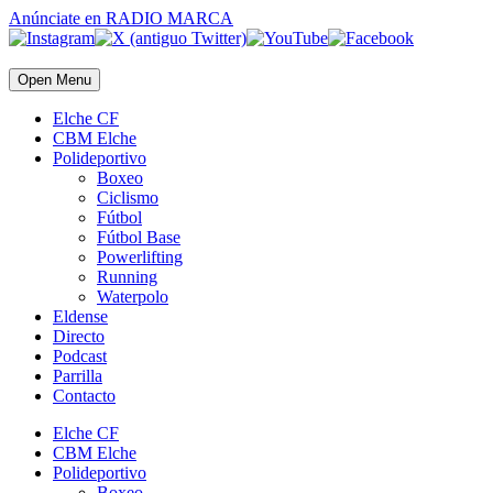
Anúnciate
en RADIO MARCA
Open Menu
Elche CF
CBM Elche
Polideportivo
Boxeo
Ciclismo
Fútbol
Fútbol Base
Powerlifting
Running
Waterpolo
Eldense
Directo
Podcast
Parrilla
Contacto
Elche CF
CBM Elche
Polideportivo
Boxeo