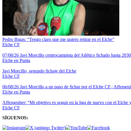
Pedro Bigas: “Tengo claro que me quiero retirar en el Elche”
Elche CF
07/08/26 Javi Morcillo centrocampista del Atlético fichado hasta 2030
Elche en Punta
Javi Morcillo, segundo fichaje del Elche
Elche CF
06/08/26 Javi Morcillo a un paso de fichar por el Elche CF.; Affengrube
Elche en Punta
Affengruber: “Mi objetivo es seguir en la liga de nuevo con el Elche 
Elche CF
SÍGUENOS: