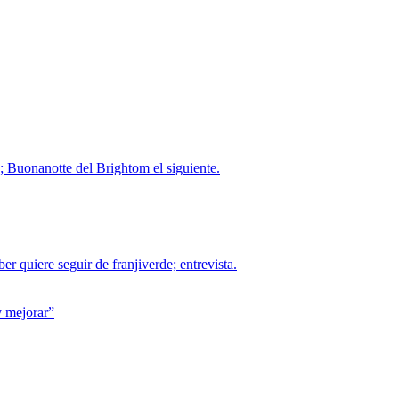
; Buonanotte del Brightom el siguiente.
r quiere seguir de franjiverde; entrevista.
y mejorar”