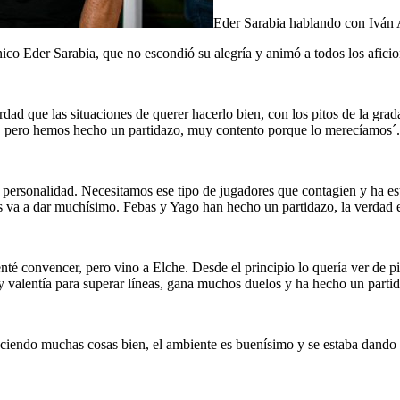
Eder Sarabia hablando con Iván A
écnico Eder Sarabia, que no escondió su alegría y animó a todos los afi
erdad que las situaciones de querer hacerlo bien, con los pitos de la gr
les, pero hemos hecho un partidazo, muy contento porque lo merecíamos´.
y personalidad. Necesitamos ese tipo de jugadores que contagien y ha 
os va a dar muchísimo. Febas y Yago han hecho un partidazo, la verdad 
nté convencer, pero vino a Elche. Desde el principio lo quería ver de p
 valentía para superar líneas, gana muchos duelos y ha hecho un parti
iendo muchas cosas bien, el ambiente es buenísimo y se estaba dando to