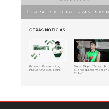
CIERRE
,
ELCHE
,
ELCHECF
,
FICHAJES
,
FÚTBOL
,
M
OTRAS NOTICIAS
Facundo Buonanotte,
Pedro Bigas: “Tengo clar
nuevo fichaje del Elche
que me quiero retirar en e
Elche”