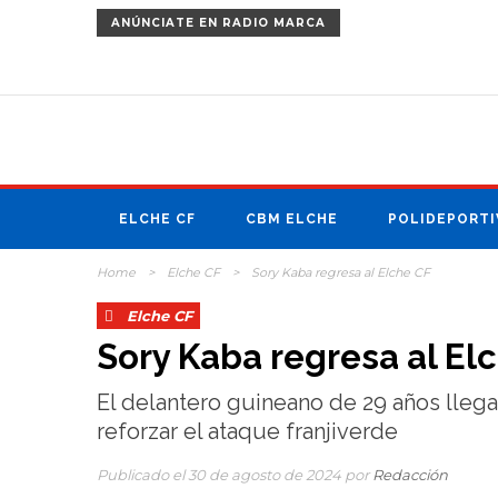
ANÚNCIATE
EN RADIO MARCA
ELCHE CF
CBM ELCHE
POLIDEPORTI
Home
>
Elche CF
>
Sory Kaba regresa al Elche CF
Elche CF
Sory Kaba regresa al El
El delantero guineano de 29 años lleg
reforzar el ataque franjiverde
Publicado el 30 de agosto de 2024 por
Redacción