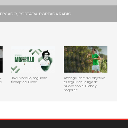
ERCADO
,
PORTADA
,
PORTADA RADIO
o
Javi Morcillo, segundo
Affengruber: “Mi objetivo
l
fichaje del Elche
es seguir en la liga de
nuevo con el Elche y
mejorar”