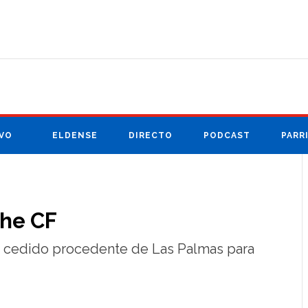
VO
ELDENSE
DIRECTO
PODCAST
PARR
che CF
a cedido procedente de Las Palmas para