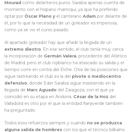
Mourad
como delanteros puros. Sarabia apenas cuenta de
momento con el hispano marroquí, ya que ha preferido
optar por
Óscar Plano y
el canterano
Adam
por delante de
él, por lo que la necesidad de un goleador es imperiosa,
como ya se vio el curso pasado.
Al apartado goleador hay que añadir la llegada de un
extremo diestro
. En ese sentido, el club tenía muy cerca
la incorporación de
Germán Valera
, procedente del Atlético
de Madrid, pero el club rojiblanco ha atascado su salida y el
tiempo corre en contra del Elche. Otra de las posiciones que
sigue rastreando el club es la del
pivote o mediocentro
defensivo
, donde Eder Sarabia sigue insistiendo en la
llegada de
Marc Aguado
del Zaragoza, con el que ya
coincidió en su etapa en Andorra.
César de la Hoz
del
Valladolid es otro por el que la entidad franjiverde también
ha preguntado.
Todos esos refuerzos siempre y cuando
no se produzca
alguna salida de hombres
con los que el técnico bilbaíno