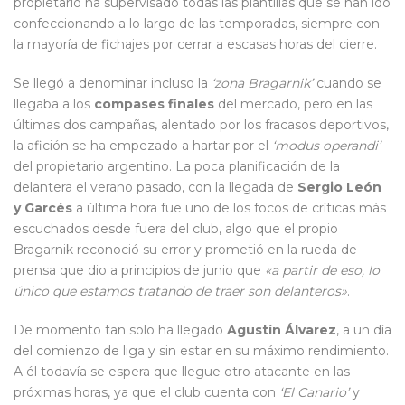
propietario ha supervisado todas las plantillas que se han ido
confeccionando a lo largo de las temporadas, siempre con
la mayoría de fichajes por cerrar a escasas horas del cierre.
Se llegó a denominar incluso la
‘zona Bragarnik’
cuando se
llegaba a los
compases finales
del mercado, pero en las
últimas dos campañas, alentado por los fracasos deportivos,
la afición se ha empezado a hartar por el
‘modus operandi’
del propietario argentino. La poca planificación de la
delantera el verano pasado, con la llegada de
Sergio León
y Garcés
a última hora fue uno de los focos de críticas más
escuchados desde fuera del club, algo que el propio
Bragarnik reconoció su error y prometió en la rueda de
prensa que dio a principios de junio que
«a partir de eso, lo
único que estamos tratando de traer son delanteros»
.
De momento tan solo ha llegado
Agustín Álvarez
, a un día
del comienzo de liga y sin estar en su máximo rendimiento.
A él todavía se espera que llegue otro atacante en las
próximas horas, ya que el club cuenta con
‘El Canario’
y