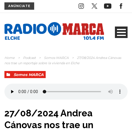
ANÚNCIATE
Home
>
Podcast
>
Somos MARCA
>
27/08/2024 Andrea Cánovas
nos trae un reportaje sobre la vivienda en Elche
Somos MARCA
27/08/2024 Andrea
Cánovas nos trae un