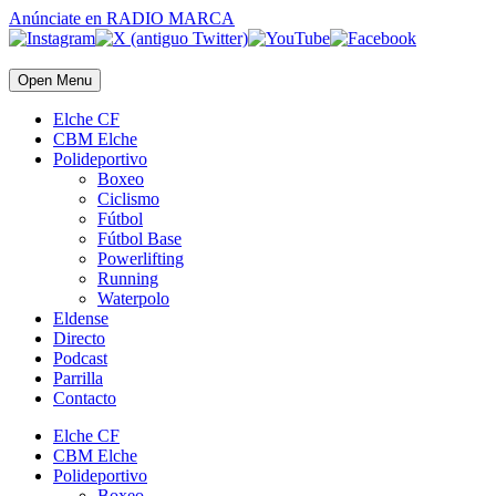
Anúnciate
en RADIO MARCA
Open Menu
Elche CF
CBM Elche
Polideportivo
Boxeo
Ciclismo
Fútbol
Fútbol Base
Powerlifting
Running
Waterpolo
Eldense
Directo
Podcast
Parrilla
Contacto
Elche CF
CBM Elche
Polideportivo
Boxeo