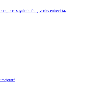
r quiere seguir de franjiverde; entrevista.
y mejorar”