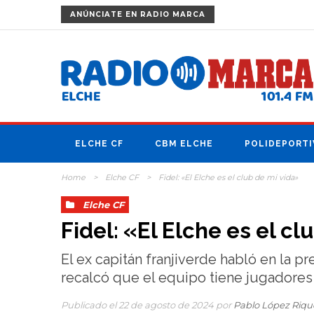
ANÚNCIATE
EN RADIO MARCA
ELCHE CF
CBM ELCHE
POLIDEPORTI
Home
>
Elche CF
>
Fidel: «El Elche es el club de mi vida»
Elche CF
Fidel: «El Elche es el cl
El ex capitán franjiverde habló en la 
recalcó que el equipo tiene jugadores
Publicado el 22 de agosto de 2024 por
Pablo López Riq