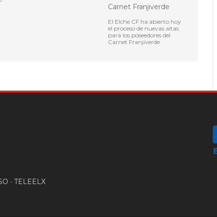
El Elche CF ha abierto hoy
el proceso de nuevas altas
para los poseedores del
Carnet Franjiverde
SO
•
TELEELX