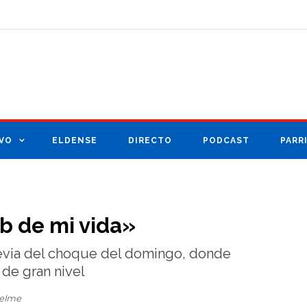
VO
ELDENSE
DIRECTO
PODCAST
PARR
ub de mi vida»
previa del choque del domingo, donde
 de gran nivel
uelme