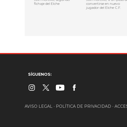
fichaje del Elche
convertirse en nuevo
jugador del Elche C.F.
SÍGUENOS:
AVISO LEGAL
•
POLÍTICA DE PRIVACIDAD
•
ACCE