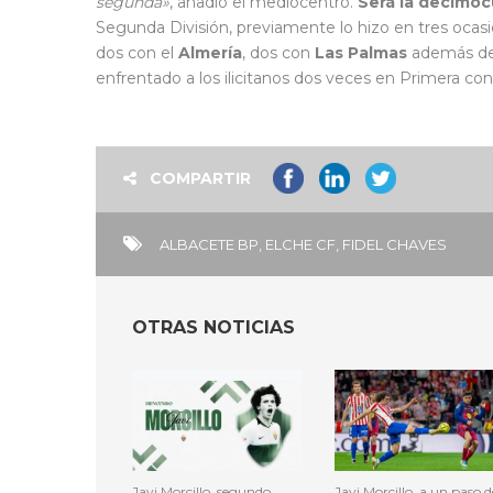
segunda»
, añadió el mediocentro.
Será la decimoc
Segunda División, previamente lo hizo en tres ocas
dos con el
Almería
, dos con
Las Palmas
además de 
enfrentado a los ilicitanos dos veces en Primera co
COMPARTIR
ALBACETE BP
,
ELCHE CF
,
FIDEL CHAVES
OTRAS NOTICIAS
Javi Morcillo, segundo
Javi Morcillo, a un paso d