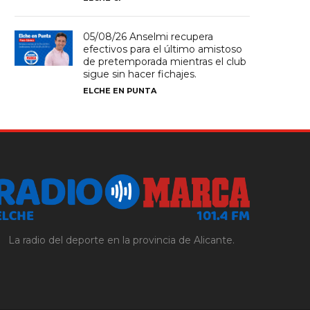
05/08/26 Anselmi recupera
efectivos para el último amistoso
de pretemporada mientras el club
sigue sin hacer fichajes.
ELCHE EN PUNTA
La radio del deporte en la provincia de Alicante.