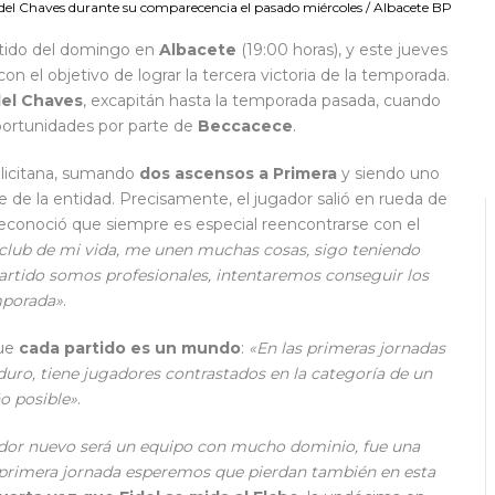
del Chaves durante su comparecencia el pasado miércoles / Albacete BP
artido del domingo en
Albacete
(19:00 horas), y este jueves
n el objetivo de lograr la tercera victoria de la temporada.
del Chaves
, excapitán hasta la temporada pasada, cuando
 oportunidades por parte de
Beccacece
.
ilicitana, sumando
dos ascensos a Primera
y siendo uno
e de la entidad. Precisamente, el jugador salió en rueda de
conoció que siempre es especial reencontrarse con el
el club de mi vida, me unen muchas cosas, sigo teniendo
artido somos profesionales, intentaremos conseguir los
mporada»
.
que
cada partido es un mundo
:
«En las primeras jornadas
 duro, tiene jugadores contrastados en la categoría de un
o posible»
.
nador nuevo será un equipo con mucho dominio, fue una
a primera jornada esperemos que pierdan también en esta