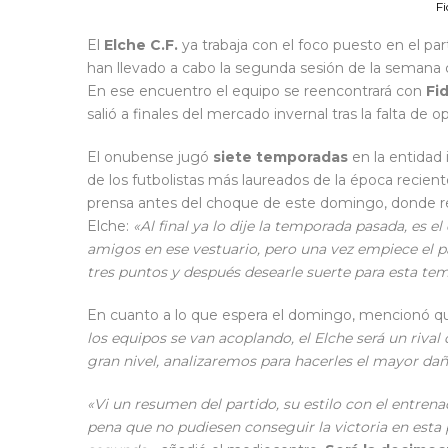
Fi
El
Elche C.F.
ya trabaja con el foco puesto en el p
han llevado a cabo la segunda sesión de la semana co
En ese encuentro el equipo se reencontrará con
Fi
salió a finales del mercado invernal tras la falta de
El onubense jugó
siete temporadas
en la entidad 
de los futbolistas más laureados de la época recient
prensa antes del choque de este domingo, donde re
Elche:
«Al final ya lo dije la temporada pasada, es 
amigos en ese vestuario, pero una vez empiece el p
tres puntos y después desearle suerte para esta te
En cuanto a lo que espera el domingo, mencionó 
los equipos se van acoplando, el Elche será un rival
gran nivel, analizaremos para hacerles el mayor dañ
«Vi un resumen del partido, su estilo con el entre
pena que no pudiesen conseguir la victoria en est