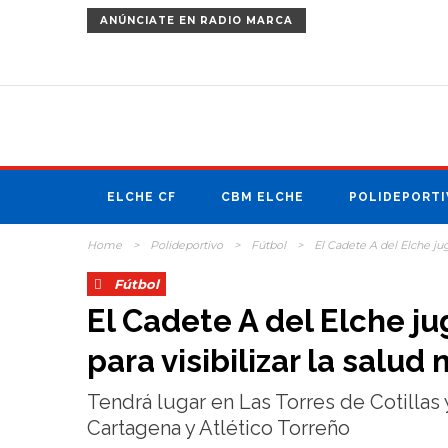
ANÚNCIATE
EN RADIO MARCA
ELCHE CF
CBM ELCHE
POLIDEPORTI
Home
>
Polideportivo
>
Fútbol
>
El Cadete A del Elche jug
Fútbol
El Cadete A del Elche ju
para visibilizar la salud
Tendrá lugar en Las Torres de Cotillas 
Cartagena y Atlético Torreño