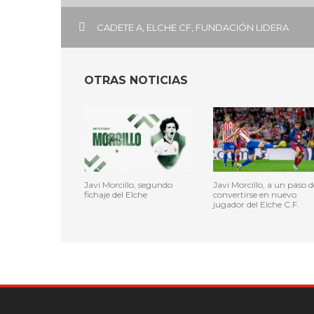
CADETE A
,
ELCHE CF
,
FUNDACIÓN LIDERA
OTRAS NOTICIAS
Javi Morcillo, segundo
Javi Morcillo, a un paso d
fichaje del Elche
convertirse en nuevo
jugador del Elche C.F.