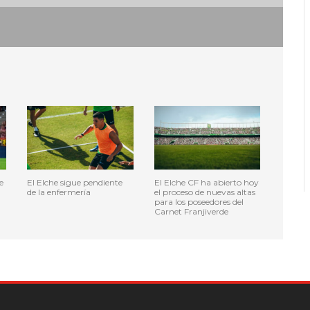
e
El Elche sigue pendiente
El Elche CF ha abierto hoy
de la enfermería
el proceso de nuevas altas
para los poseedores del
Carnet Franjiverde