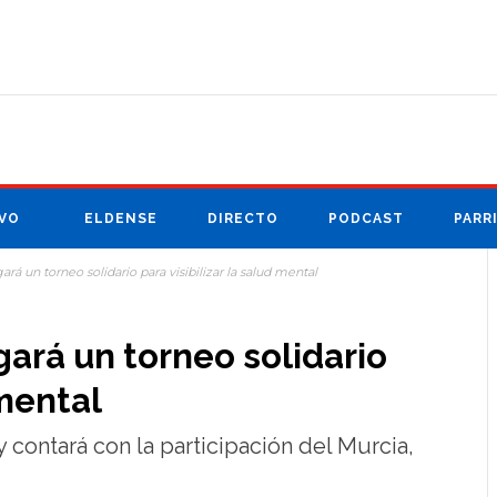
VO
ELDENSE
DIRECTO
PODCAST
PARR
ará un torneo solidario para visibilizar la salud mental
gará un torneo solidario
 mental
y contará con la participación del Murcia,