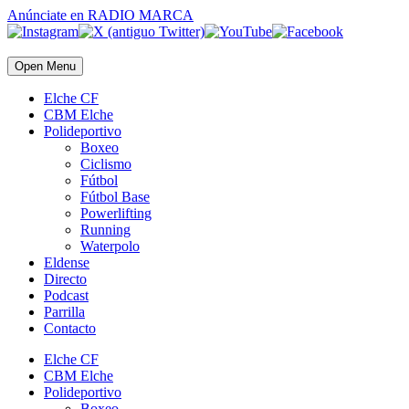
Anúnciate
en RADIO MARCA
Open Menu
Elche CF
CBM Elche
Polideportivo
Boxeo
Ciclismo
Fútbol
Fútbol Base
Powerlifting
Running
Waterpolo
Eldense
Directo
Podcast
Parrilla
Contacto
Elche CF
CBM Elche
Polideportivo
Boxeo