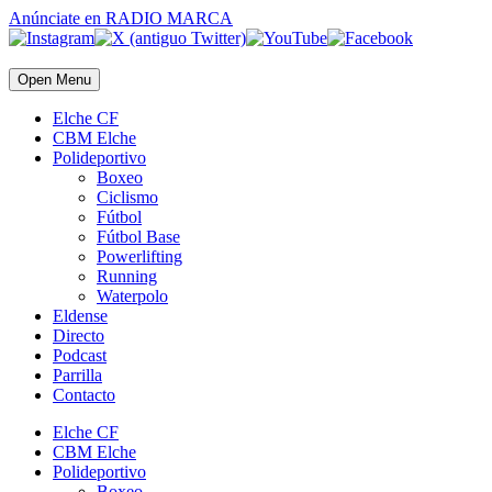
Anúnciate
en RADIO MARCA
Open Menu
Elche CF
CBM Elche
Polideportivo
Boxeo
Ciclismo
Fútbol
Fútbol Base
Powerlifting
Running
Waterpolo
Eldense
Directo
Podcast
Parrilla
Contacto
Elche CF
CBM Elche
Polideportivo
Boxeo