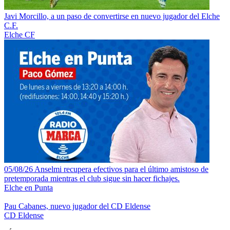
Javi Morcillo, a un paso de convertirse en nuevo jugador del Elche
C.F.
Elche CF
05/08/26 Anselmi recupera efectivos para el último amistoso de
pretemporada mientras el club sigue sin hacer fichajes.
Elche en Punta
Pau Cabanes, nuevo jugador del CD Eldense
CD Eldense