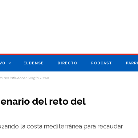
VO
ELDENSE
DIRECTO
PODCAST
PARR
to del influencer Sergio Turull
enario del reto del
cruzando la costa mediterránea para recaudar