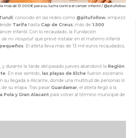
la más de 13.000€ para su lucha contra el cáncer infantil / @pitufollow
Turull
, conocido en las redes como
@pitufollow
, empezó
 desde
Tarifa
hasta
Cap de Creus
, más de
1.500
áncer infantil. Con lo recaudado, la Fundación
n de mi Hospital
‘ que prevé instalar en el materno infantil
s pequeños
. El atleta lleva más de 13 mil euros recaudados,
 y durante la tarde del pasado jueves abandonó la
Región
nte
. En ese sentido,
las playas de Elche
fueron escenario
n su llegada a Alicante, donde una multitud de personas lo
 de su etapa. Tras pasar
Guardamar
, el atleta llegó a la
a Pola y Gran Alacant
para volver al término municipal de