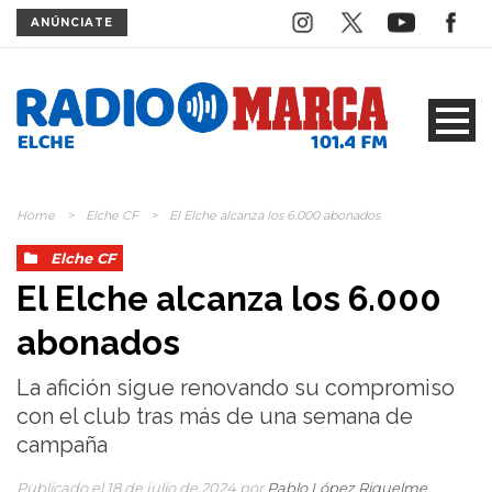
ANÚNCIATE
Home
>
Elche CF
>
El Elche alcanza los 6.000 abonados
Elche CF
El Elche alcanza los 6.000
abonados
La afición sigue renovando su compromiso
con el club tras más de una semana de
campaña
Publicado el 18 de julio de 2024 por
Pablo López Riquelme