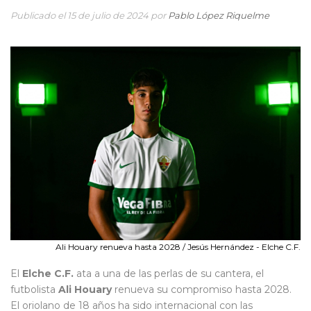
Publicado el 15 de julio de 2024 por
Pablo López Riquelme
Ali Houary renueva hasta 2028 / Jesús Hernández - Elche C.F.
El
Elche C.F.
ata a una de las perlas de su cantera, el
futbolista
Ali Houary
renueva su compromiso hasta 2028.
El oriolano de 18 años ha sido internacional con las