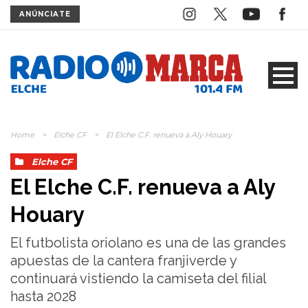
ANÚNCIATE
Home
>
Elche CF
>
El Elche C.F. renueva a Aly Houary
Elche CF
El Elche C.F. renueva a Aly
Houary
El futbolista oriolano es una de las grandes
apuestas de la cantera franjiverde y
continuará vistiendo la camiseta del filial
hasta 2028