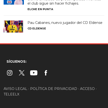
el club sigue sin hacer fichajes.
ELCHE EN PUNTA
Pau Cabanes, nuevo jugador del CD Eldense
CD ELDENSE
SÍGUENOS:
AVISO LEGAL
•
POLÍTICA DE PRIVACIDAD
•
ACCESO
•
TELEELX