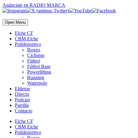
Anúnciate
en RADIO MARCA
Open Menu
Elche CF
CBM Elche
Polideportivo
Boxeo
Ciclismo
Fútbol
Fútbol Base
Powerlifting
Running
Waterpolo
Eldense
Directo
Podcast
Parrilla
Contacto
Elche CF
CBM Elche
Polideportivo
Boxeo