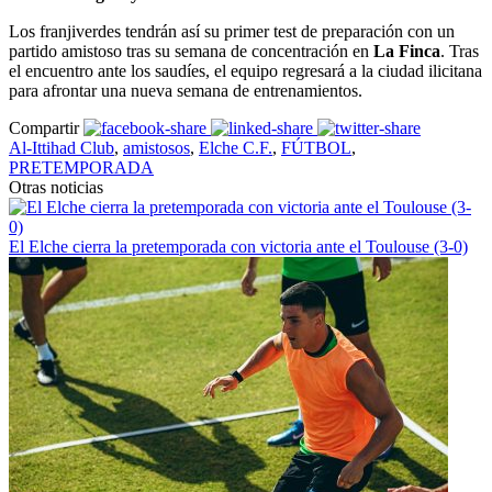
Los franjiverdes tendrán así su primer test de preparación con un
partido amistoso tras su semana de concentración en
La Finca
. Tras
el encuentro ante los saudíes, el equipo regresará a la ciudad ilicitana
para afrontar una nueva semana de entrenamientos.
Compartir
Al-Ittihad Club
,
amistosos
,
Elche C.F.
,
FÚTBOL
,
PRETEMPORADA
Otras noticias
El Elche cierra la pretemporada con victoria ante el Toulouse (3-0)