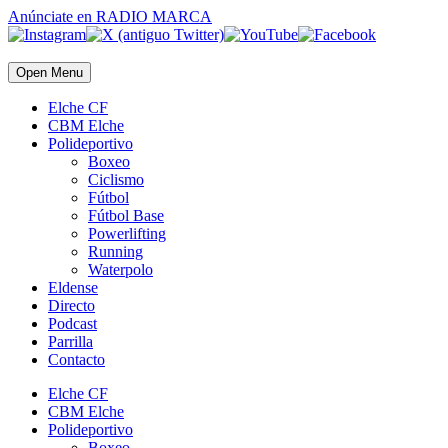
Anúnciate
en RADIO MARCA
Open Menu
Elche CF
CBM Elche
Polideportivo
Boxeo
Ciclismo
Fútbol
Fútbol Base
Powerlifting
Running
Waterpolo
Eldense
Directo
Podcast
Parrilla
Contacto
Elche CF
CBM Elche
Polideportivo
Boxeo