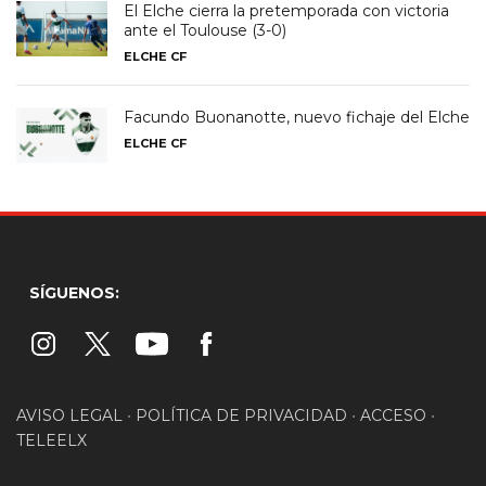
El Elche cierra la pretemporada con victoria
ante el Toulouse (3-0)
ELCHE CF
Facundo Buonanotte, nuevo fichaje del Elche
ELCHE CF
SÍGUENOS:
AVISO LEGAL
•
POLÍTICA DE PRIVACIDAD
•
ACCESO
•
TELEELX