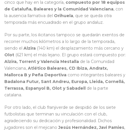
cinco que hay en la categoría,
compuesto por 18 equipos
de Cataluña, Baleares y la Comunidad Valenciana
, con
la ausencia llamativa del
Orihuela
, que se queda otra
temporada más encuadrado en el grupo andaluz.
Por su parte, los ilicitanos tampoco se quedarán exentos de
recorrer muchos kilómetros a lo largo de la temporada,
siendo el
Alzira
(140 km) el desplazamiento más cercano y
Olot
(621 km) el más lejano. El grupo estará compuesto por:
Alzira, Torrent y Valencia Mestalla
de la Comunidad
Valenciana,
Atlético Baleares, CD Ibiza, Andratx,
Mallorca B y Peña Deportiva
como integrantes baleares y
Badalona Futur, Sant Andreu, Europa, Lleida, Cornellá,
Terrassa, Espanyol B, Olot y Sabadell
de la parte
catalana.
Por otro lado, el club franjiverde se despidió de los siete
futbolistas que terminan su vinculación con el club,
agradeciendo su dedicación y profesionalidad. Dichos
jugadores son el mejicano
Jesús Hernández, Javi Pamies
,