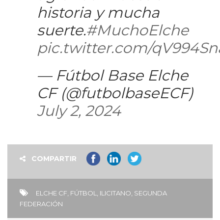
historia y mucha
suerte.
#MuchoElche
pic.twitter.com/qV994Sn
— Fútbol Base Elche
CF (@futbolbaseECF)
July 2, 2024
COMPARTIR
ELCHE CF
,
FÚTBOL
,
ILICITANO
,
SEGUNDA
FEDERACIÓN