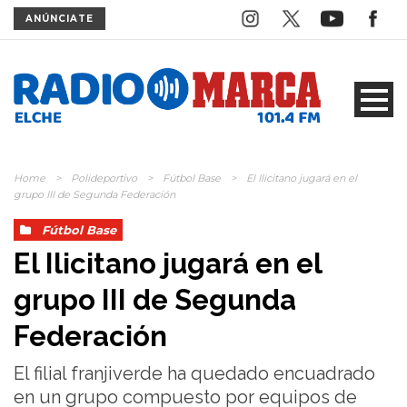
ANÚNCIATE
Home
>
Polideportivo
>
Fútbol Base
>
El Ilicitano jugará en el
grupo III de Segunda Federación
Fútbol Base
El Ilicitano jugará en el
grupo III de Segunda
Federación
El filial franjiverde ha quedado encuadrado
en un grupo compuesto por equipos de