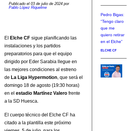
Publicado el 03 de julio de 2024 por
Pablo López Riquelme
Pedro Bigas:
“Tengo claro
que me
quiero retirar
El
Elche CF
sigue planificando las
en el Elche”
instalaciones y los partidos
ELCHE CF
preparatorios para que el equipo
dirigido por Eder Sarabia llegue en
07
las mejores condiciones al estreno
Ja
de
La Liga Hypermotion
, que será el
Mo
domingo 18 de agosto (19:30 horas)
ce
en el
estadio Martínez Valero
frente
de
a la SD Huesca.
At
fi
El cuerpo técnico del Elche CF ha
ha
20
citado a la plantilla este próximo
Bu
viernes, 5 de julio, para los