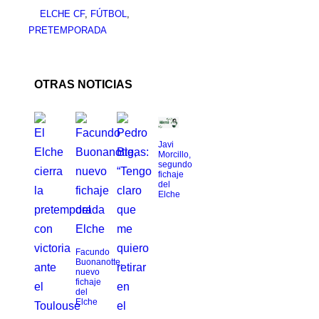
ELCHE CF
,
FÚTBOL
,
PRETEMPORADA
OTRAS NOTICIAS
Javi
Morcillo,
segundo
fichaje
del
Elche
Facundo
Buonanotte,
nuevo
fichaje
del
Elche