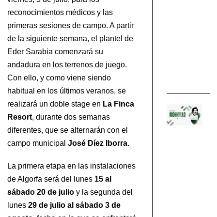
de
reconocimientos médicos y las
Br
primeras sesiones de campo. A partir
el
de la siguiente semana, el plantel de
si
Eder Sarabia comenzará su
EL
andadura en los terrenos de juego.
EN
Con ello, y como viene siendo
PU
habitual en los últimos veranos, se
realizará un doble stage en
La Finca
Ja
Resort
, durante dos semanas
Mo
diferentes, que se alternarán con el
s
fi
campo municipal
José Díez Iborra
.
de
El
La primera etapa en las instalaciones
de Algorfa será del lunes
15 al
EL
sábado 20 de julio
y la segunda del
CF
lunes
29 de julio al sábado 3 de