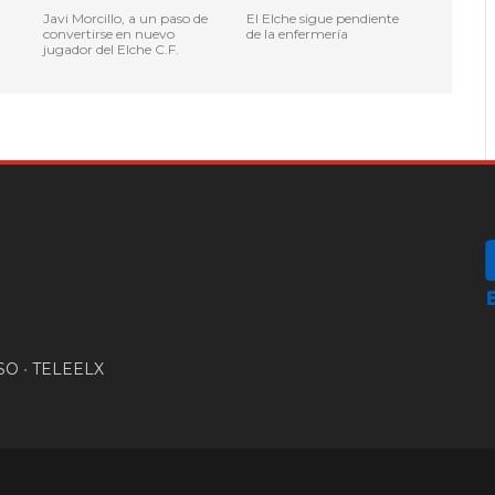
Javi Morcillo, a un paso de
El Elche sigue pendiente
convertirse en nuevo
de la enfermería
jugador del Elche C.F.
SO
•
TELEELX