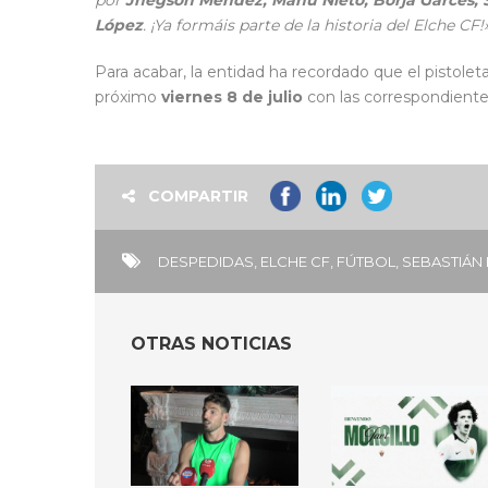
por
Jhegson Méndez, Manu Nieto, Borja Garcés, S
López
. ¡Ya formáis parte de la historia del Elche CF!
Para acabar, la entidad ha recordado que el pistole
próximo
viernes 8 de julio
con las correspondiente
COMPARTIR
DESPEDIDAS
,
ELCHE CF
,
FÚTBOL
,
SEBASTIÁN
OTRAS NOTICIAS