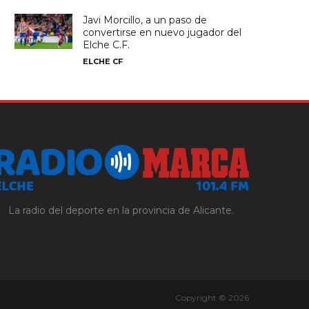
Javi Morcillo, a un paso de
convertirse en nuevo jugador del
Elche C.F.
ELCHE CF
La radio del deporte en la provincia de Alicante.
Copyright © 2026