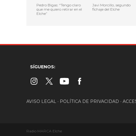
Pedro Bigas: “Tengo claro
Javi Morcillo, segundo
que me quiero retirar en el
fichaje del Elche
Elche”
SÍGUENOS:
AVISO LEGAL
•
POLÍTICA DE PRIVACIDAD
•
ACCE
Radio MARCA Elche