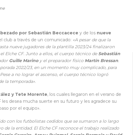
lme
abezado por Sebastián Beccacece
y de los
nueve
el club a través de un comunicado:
«A pesar de que la
sta nueve jugadores de la plantilla 2023/24 finalizaron
el Elche CF. Junto a ellos, el cuerpo técnico de
Sebastián
nador
Guille Marino
y el preparador físico
Martín Bressan
.
 temporada 2022/23, en un momento muy complicado, para
. Pese a no lograr el ascenso, el cuerpo técnico logró
 de la temporada»
.
ález y Tete Morente
, los cuales llegaron en el verano de
CF les desea mucha suerte en su futuro y les agradece su
aso por el equipo».
o con los futbolistas cedidos que se sumaron a lo largo
o de la entidad. El Elche CF reconoce el trabajo realizado