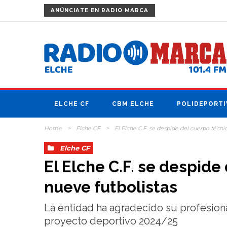
ANÚNCIATE
EN RADIO MARCA
ELCHE CF
CBM ELCHE
POLIDEPORTI
Home
>
Elche CF
>
El Elche C.F. se despide del cuerpo técni
Elche CF
El Elche C.F. se despide
nueve futbolistas
La entidad ha agradecido su profesiona
proyecto deportivo 2024/25