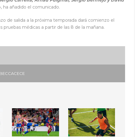
ergio Carreira, Arnau Puigmal, Sergio Bermejo y David
»
, ha añadido el comunicado.
tazo de salida a la próxima temporada dará comienzo el
s pruebas médicas a partir de las 8 de la mañana.
 BECCACECE